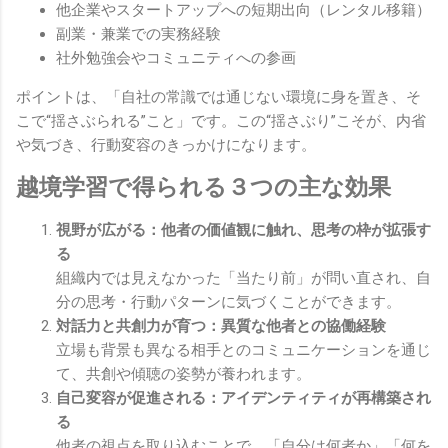
他企業やスタートアップへの短期出向（レンタル移籍）
副業・兼業での実務経験
社外勉強会やコミュニティへの参画
ポイントは、「自社の常識では通じない環境に身を置き、そ
こで“揺さぶられる”こと」です。この“揺さぶり”こそが、内省
や気づき、行動変容のきっかけになります。
越境学習で得られる３つの主な効果
視野が広がる：他者の価値観に触れ、思考の枠が拡張す
る
組織内では見えなかった「当たり前」が問い直され、自
分の思考・行動パターンに気づくことができます。
対話力と共創力が育つ：異質な他者との協働経験
立場も背景も異なる相手とのコミュニケーションを通じ
て、共創や傾聴の姿勢が養われます。
自己変容が促進される：アイデンティティが再構築され
る
他者の視点を取り込むことで、「自分は何者か」「何を