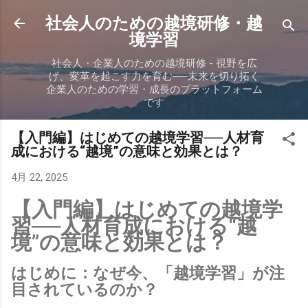
スキップしてメイン コンテンツに移動
社会人のための越境研修・越
境学習
社会人・企業人のための越境研修 - 視野を広
げ、変革を起こす力を育む──未来を切り拓く
企業人のための学習・成長のプラットフォーム
です
【入門編】はじめての越境学習──人材育
成における“越境”の意味と効果とは？
4月 22, 2025
【入門編】はじめての越境学
習──人材育成における“越
境”の意味と効果とは？
はじめに：なぜ今、「越境学習」が注
目されているのか？