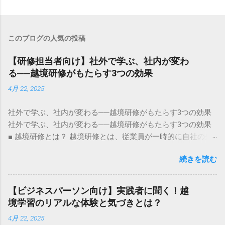
このブログの人気の投稿
【研修担当者向け】社外で学ぶ、社内が変わ
る──越境研修がもたらす3つの効果
4月 22, 2025
社外で学ぶ、社内が変わる──越境研修がもたらす3つの効果
社外で学ぶ、社内が変わる──越境研修がもたらす3つの効果
■ 越境研修とは？ 越境研修とは、従業員が一時的に自社の外
に出て、 異なる環境・文化・価値観に触れながら学ぶ 人材育
続きを読む
成プログラムです。 例えば以下のような形態があります： ス
タートアップやNPOへのレンタル移籍 異業種合同ワークショ
ップへの参加 自治体・地域活動への参画 副業や兼業を通じ
【ビジネスパーソン向け】実践者に聞く！越
た“社外での実践” 重要なのは、社外での経験を単なる「学
境学習のリアルな体験と気づきとは？
び」で終わらせず、 組織に持ち帰り、影響を波及させる仕組
4月 22, 2025
み にすることです。 ■ 越境研修の効果1：自己変容──「自分