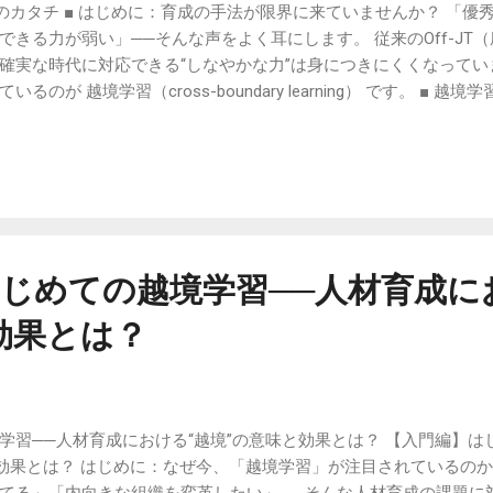
”のカタチ ■ はじめに：育成の手法が限界に来ていませんか？ 「優
きる力が弱い」──そんな声をよく耳にします。 従来のOff-JT（
確実な時代に対応できる“しなやかな力”は身につきにくくなってい
のが 越境学習（cross-boundary learning） です。 ■ 
学習とは、 自社という“内の世界”を離れ、異質な環境＝“外の世界
、以下のような体験が越境学習にあたります： 他業種との混成ワー
タートアップなどでの社会貢献型活動 副業や社外出向（レンタル移籍
ミュニティ参加 ポイントは、「 他者との摩擦や違和感を通して、自
■ 企業が越境学習を導入する3つのメリット 1. 視座・視野の拡張 
がり”が生まれ、変化への耐性が高まります。 2. 組織への還元 
新しい視点・改善アイデアが生まれます。 3. キャリア自律の促進
じめての越境学習──人材育成に
的に考えるようになり、モチベーション向上にもつながります。 ■
効果とは？
戦略 現代は「正解のない時代」と言われるVUCA環境です。自社だけの
学習──人材育成における“越境”の意味と効果とは？ 【入門編】は
と効果とは？ はじめに：なぜ今、「越境学習」が注目されているのか