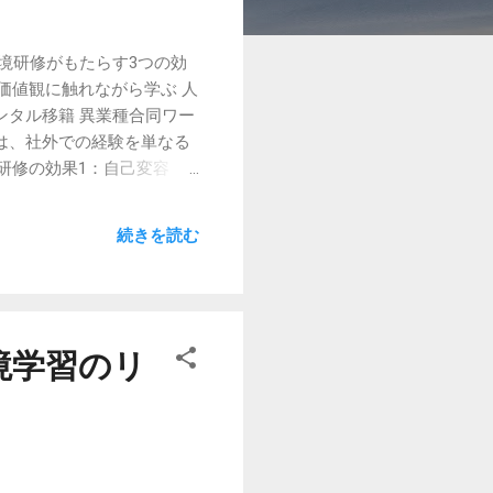
境研修がもたらす3つの効
価値観に触れながら学ぶ 人
ンタル移籍 異業種合同ワー
のは、社外での経験を単なる
境研修の効果1：自己変容
」 をします。 これまでの
ようになります。 「自分
続きを読む
ような“気づき”が内省を促
向き合う力」が身につく 社
は「伝える力」や「傾聴
対立ではなく共に考える”姿
直結します。 ■ 越境研修
境学習のリ
内に戻った後に 周囲を刺激
点を共有する 職場に“問