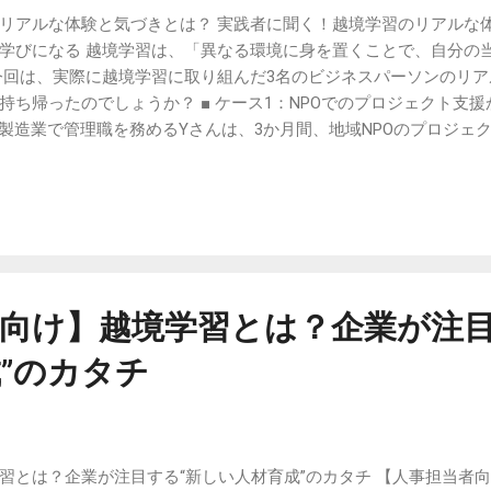
リアルな体験と気づきとは？ 実践者に聞く！越境学習のリアルな体
学びになる 越境学習は、「異なる環境に身を置くことで、自分の
今回は、実際に越境学習に取り組んだ3名のビジネスパーソンのリ
持ち帰ったのでしょうか？ ■ ケース1：NPOでのプロジェクト支
） 製造業で管理職を務めるYさんは、3か月間、地域NPOのプロジェ
する側”のつもりだったのですが、実際には“教わること”の連続でし
という問いを立てていて、曖昧な判断が許されない現場に身を置
の経験を通じて、「問い直す力」「意思決定の感度」を持ち帰り、
 ■ ケース2：ベンチャー出向で“失敗する勇気”を得た（大手金融・
ップ企業に半年間レンタル移籍し、経営企画を担当しました。 「は
、どんなに準備しても正解がないという状況に慣れる中で、“まず動
、完璧を求めすぎない行動力が評価されています。」 安定志向だっ
向け】越境学習とは？企業が注目
、組織への大きな還元につながっています。 ■ ケース3：副業から
”のカタチ
ん） 若手のMさんは副業で教育系スタートアップに参画。小規模なチ
異なる分野で、最初は何もできない自分にショックを受けました。で
なり、やがて“聞く力”と“巻き込む力”が役立...
習とは？企業が注目する“新しい人材育成”のカタチ 【人事担当者