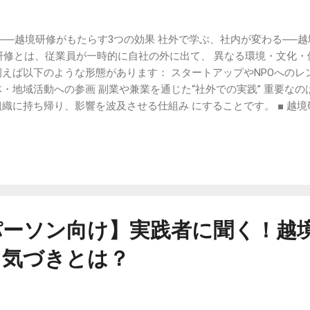
──越境研修がもたらす3つの効果 社外で学ぶ、社内が変わる──越
越境研修とは、従業員が一時的に自社の外に出て、 異なる環境・文化・
例えば以下のような形態があります： スタートアップやNPOへのレ
体・地域活動への参画 副業や兼業を通じた“社外での実践” 重要な
組織に持ち帰り、影響を波及させる仕組み にすることです。 ■ 越
問い直される 越境研修を経験した社員は、まず 「揺さぶられる経験
環境に身を置くことで、無意識の思い込みや行動パターンに気づく
性が、対話を止めていたと気づいた」（メーカー・営業部門） この
一歩になります。 ■ 越境研修の効果2：共創力の育成──「違いと
も異なる人たちと協働することになります。 そこで必要になるの
け入れて共に動く力＝共創力 です。 「異なる意見がぶつかる場で“
開発部門） この力は、チームビルディングやイノベーション推進にも
パーソン向け】実践者に聞く！越
及──“学びの連鎖”が起きる 越境研修の最大の価値は、参加者が社
と気づきとは？
 他部署とのコラボを自発的に提案する 若手育成や1on1で越境の視
..