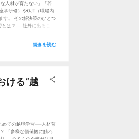
秀な人材が育たない」「若
座学研修）やOJT（職場内
ます。 その解決策のひとつ
越境学習とは？──社外に出ること
”で学ぶ という人材育成の
クショップや共同プロジェ
続きを読む
）による業務経験 オンライ
分や自社の“前提”を問い
異なる業界や文化に触れるこ
外部で得た知見を社内に持ち
 社外での経験を通じて、社
おける“越
 なぜ今、越境学習なの
視点に閉じこも...
じめての越境学習──人材育
？ 「多様な価値観に触れ