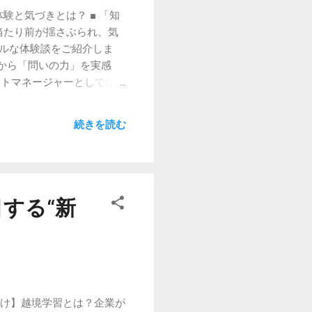
験と気づきとは？ ■ 「知
当たり前が揺さぶられ、気
アルな体験談をご紹介しま
援から「問いの力」を実感
クトマネージャーとして活動
た。NPOの方々は、常に
くことで、決断の基準が変わ
続きを読む
社内のミーティングスタイル
40代・Kさん） Kさんは大
じめは“スピードとカオ
く”という習慣が身につきま
たKさんが“変化に適応す
する“新
「キャリアの軸」を再発見
ームで商品開発に関わりまし
も、現場で“自分の強みっ
向け】越境学習とは？企業が