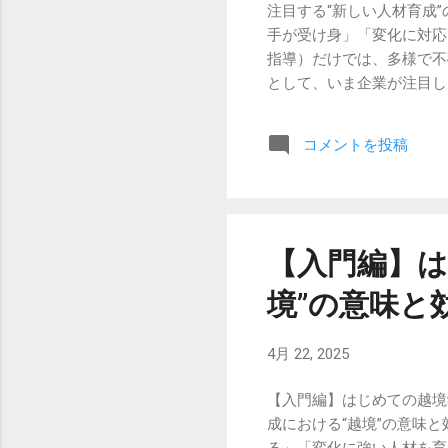
注目する“新しい人材育成
手が受け身」「変化に対応で
指導）だけでは、多様で不
として、いま企業が注目している
で、自社を再発見する 越境
アプローチです。 例えば
コメントを投稿
クト 自治体・NPO・ス
ン・オフラインの学びのコ
直す 」ことにあります。 
とで、従業員の考え方に“広
帰ることで、既存業務への
【入門編】は
員が自らのキャリアを主体
境”の意味と
か？──VUCA時代の人材
4月 22, 2025
【入門編】はじめての越境
成における“越境”の意味