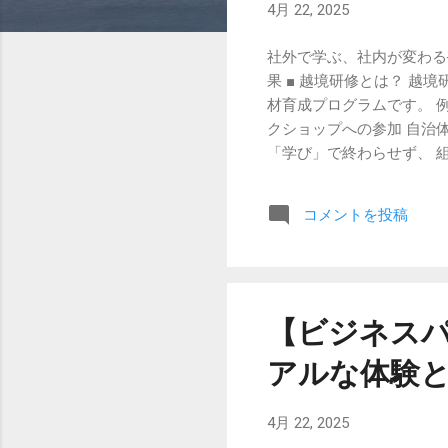
4月 22, 2025
社外で学ぶ、社内が変わる
果 ■ 越境研修とは？ 
材育成プログラムです。 
クショップへの参加 自治
「学び」で終わらせず、 
──「自分の当たり前」が
常識や価値観が通用しない
コメントを投稿
の強みだと思っていた論理
し、自律的な行動変容の第
外では、職種も年齢も文化
力」、そして “違い”を受
勢を学んだ」（IT企業・
【ビジネス
の効果3：組織風土への波
アルな体験
する存在になる ことです。
い”や“気づき”を持ち込む 一.
4月 22, 2025