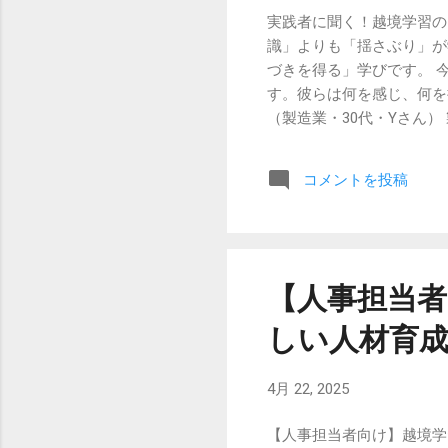
実践者に聞く！越境学習の
識」よりも「揺さぶり」が
づきを得る」学びです。 
す。彼らは何を感じ、何を
（製造業・30代・Yさん
しました。 「最初は“支援
『本当にそれが必要か？』
コメントを投稿
りました。」 Yさんはこ
にも変化が起きたそうです。
手金融機関からスタートア
ス”に戸惑うばかり。でも
した。社内に戻ってからも
【人事担当者
る感覚”を得られたことは
しい人材育成
（IT企業・20代・Mさ
た。 「本業とはまったく
て何だろう？”と考えるように
4月 22, 2025
【人事担当者向け】越境学